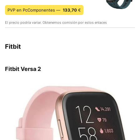
PVP en PcComponentes —
133,70
€
El precio podría variar. Obtenemos comisión por estos enlaces
Fitbit
Fitbit Versa 2