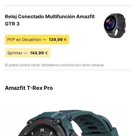
Reloj Conectado Multifunción Amazfit
GTR 3
PVP en Decathlon —
139,99
€
Sprinter —
144,99
€
El precio podría variar. Obtenemos comisión por estos enlaces
Amazfit T-Rex Pro