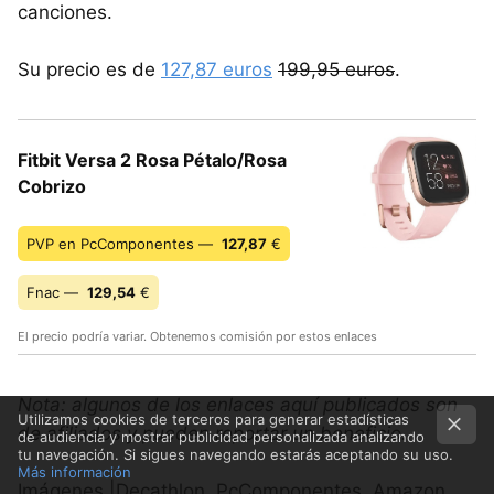
canciones.
Su precio es de
127,87 euros
199,95 euros
.
Fitbit Versa 2 Rosa Pétalo/Rosa
Cobrizo
PVP en PcComponentes —
127,87
€
Fnac —
129,54
€
El precio podría variar. Obtenemos comisión por estos enlaces
Nota: algunos de los enlaces aquí publicados son
Utilizamos cookies de terceros para generar estadísticas
de afiliados y pueden reportar un beneficio.
de audiencia y mostrar publicidad personalizada analizando
tu navegación. Si sigues navegando estarás aceptando su uso.
Más información
Imágenes |Decathlon, PcComponentes, Amazon,