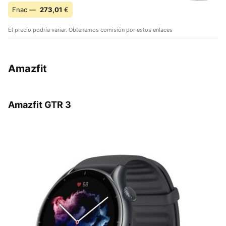
Fnac —
273,01
€
El precio podría variar. Obtenemos comisión por estos enlaces
Amazfit
Amazfit GTR 3