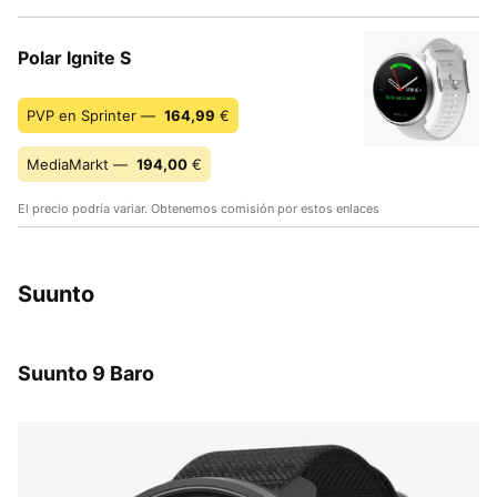
Polar Ignite S
PVP en Sprinter —
164,99
€
MediaMarkt —
194,00
€
El precio podría variar. Obtenemos comisión por estos enlaces
Suunto
Suunto 9 Baro