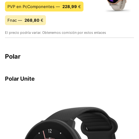
PVP en PcComponentes —
228,99
€
Fnac —
268,80
€
El precio podría variar. Obtenemos comisión por estos enlaces
Polar
Polar Unite