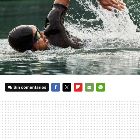
Sin comentarios
FACEBOOK
TWITTER
FLIPBOARD
E-
WHATSAPP
MAIL