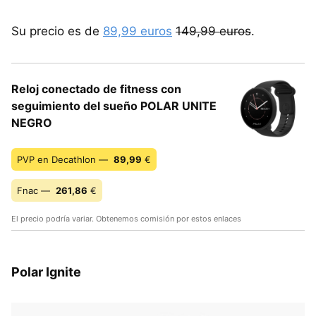
Su precio es de
89,99 euros
149,99 euros
.
Reloj conectado de fitness con
seguimiento del sueño POLAR UNITE
NEGRO
PVP en Decathlon —
89,99
€
Fnac —
261,86
€
El precio podría variar. Obtenemos comisión por estos enlaces
Polar Ignite