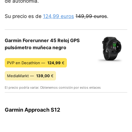
de autonomía.
Su precio es de
124,99 euros
149,99 euros
.
Garmin Forerunner 45 Reloj GPS
pulsómetro muñeca negro
PVP en Decathlon —
124,99
€
MediaMarkt —
139,00
€
El precio podría variar. Obtenemos comisión por estos enlaces
Garmin Approach S12