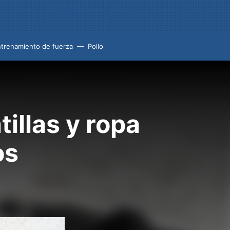
trenamiento de fuerza
Pollo
illas y ropa
os