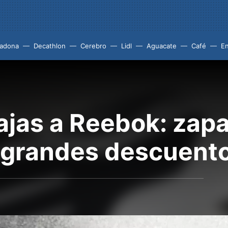
adona
Decathlon
Cerebro
Lidl
Aguacate
Café
En
ajas a Reebok: zapat
 grandes descuent