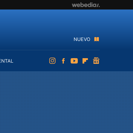
NUEVO
ENTAL
Instagram
Facebook
Youtube
Flipboard
googlenews