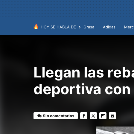
HOY SE HABLA DE
Grasa
Adidas
Merc
Llegan las reb
deportiva con
Sin comentarios
FACEBOOK
TWITTER
FLIPBOARD
E-
MAIL