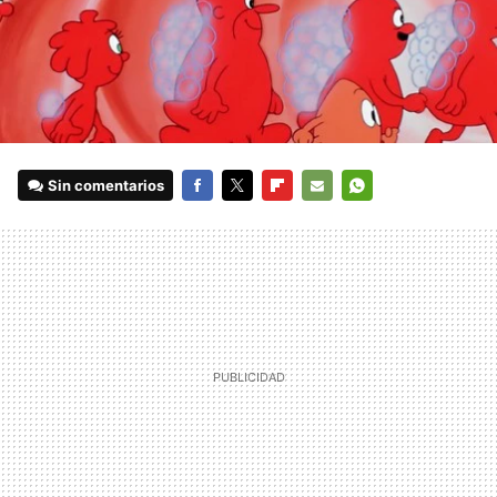
Sin comentarios
FACEBOOK
TWITTER
FLIPBOARD
E-
WHATSAPP
MAIL