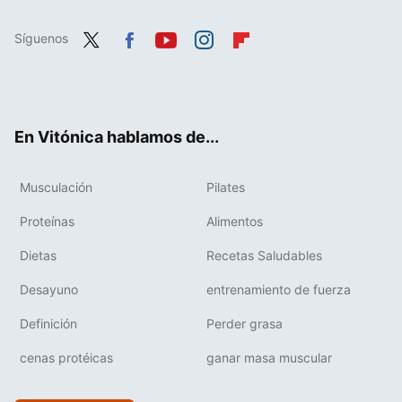
Síguenos
Twit
Fac
You
Inst
Flip
ter
ebo
tub
agr
boa
ok
e
am
rd
En Vitónica hablamos de...
Musculación
Pilates
Proteínas
Alimentos
Dietas
Recetas Saludables
Desayuno
entrenamiento de fuerza
Definición
Perder grasa
cenas protéicas
ganar masa muscular