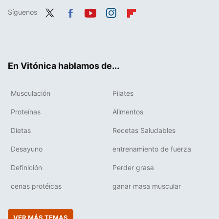
Síguenos
Twit
Fac
You
Inst
Flip
ter
ebo
tub
agr
boa
ok
e
am
rd
En Vitónica hablamos de...
Musculación
Pilates
Proteínas
Alimentos
Dietas
Recetas Saludables
Desayuno
entrenamiento de fuerza
Definición
Perder grasa
cenas protéicas
ganar masa muscular
VER MÁS TEMAS