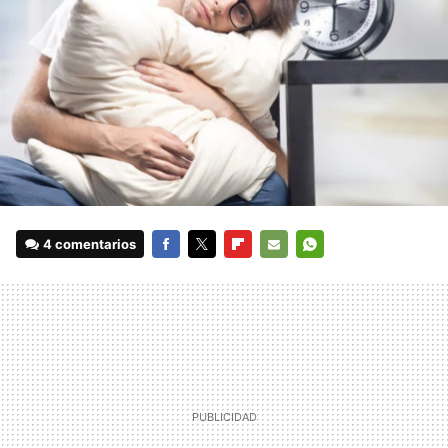
4 comentarios
FACEBOOK
TWITTER
FLIPBOARD
E-
WHATSAPP
MAIL