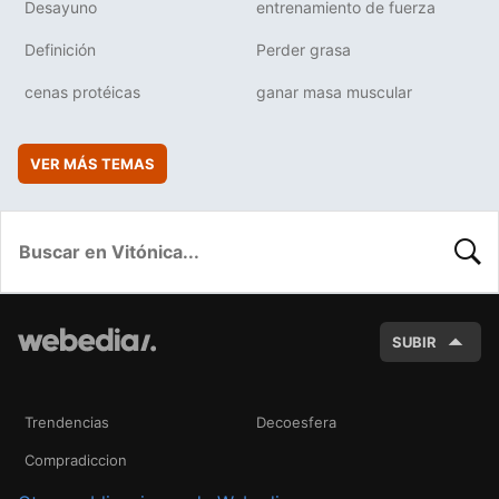
Desayuno
entrenamiento de fuerza
Definición
Perder grasa
cenas protéicas
ganar masa muscular
VER MÁS TEMAS
BUSC
SUBIR
Trendencias
Decoesfera
Compradiccion