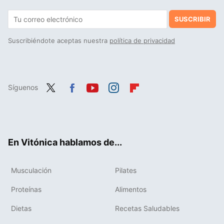
SUSCRIBIR
Suscribiéndote aceptas nuestra
política de privacidad
Síguenos
Twit
Fac
You
Inst
Flip
ter
ebo
tub
agr
boa
ok
e
am
rd
En Vitónica hablamos de...
Musculación
Pilates
Proteínas
Alimentos
Dietas
Recetas Saludables