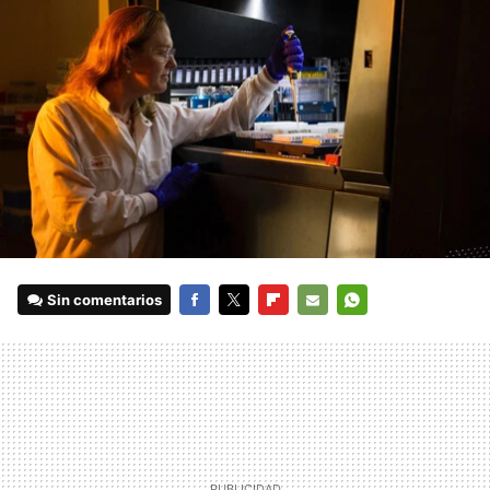
Sin comentarios
FACEBOOK
TWITTER
FLIPBOARD
E-
WHATSAPP
MAIL