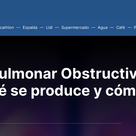
cathlon
Espalda
Lidl
Supermercado
Agua
Café
P
lmonar Obstructiv
ué se produce y có