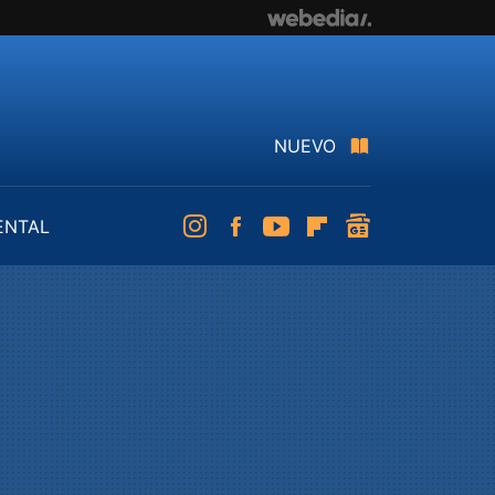
NUEVO
ENTAL
Instagram
Facebook
Youtube
Flipboard
googlenews