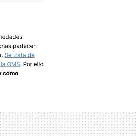
rmedades
sonas padecen
a.
Se trata de
 la OMS
. Por ello
 y cómo