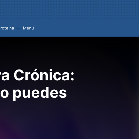
roteína
Menú
a Crónica:
mo puedes