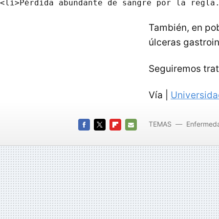
También, en pob
úlceras gastroi
Seguiremos trat
Vía |
Universida
TEMAS
Enfermed
FACEBOOK
TWITTER
FLIPBOARD
E-
MAIL