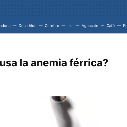
adona
Decathlon
Cerebro
Lidl
Aguacate
Café
En
usa la anemia férrica?