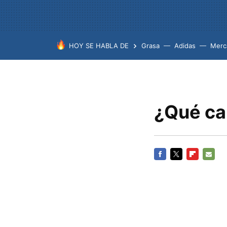
HOY SE HABLA DE
Grasa
Adidas
Merc
¿Qué ca
FACEBOOK
TWITTER
FLIPBOARD
E-
MAIL