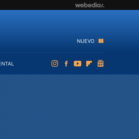
NUEVO
ENTAL
Instagram
Facebook
Youtube
Flipboard
googlenews