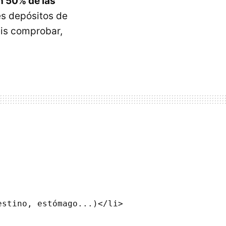
n 50% de las
es depósitos de
éis comprobar,
stino, estómago...)</li>
