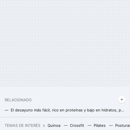
RELACIONADO
El desayuno más fácil, rico en proteínas y bajo en hidratos, puedes prepararlo con sólo cinco ingredientes
El mejor pan proteico, fácil y rápido para el desayuno, se prepara con sólo cinco ingredientes
TEMAS DE INTERÉS
Quinoa
Crossfit
Pilates
Postura
Las personas que comen solas en restaurantes sin sentir vergüenza suelen tener estos nueve rasgos únicos