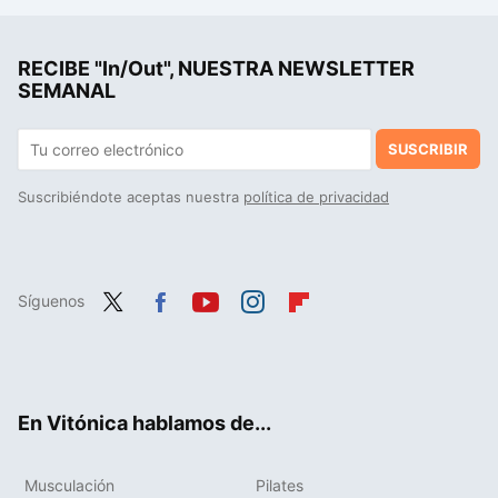
La cena rica en proteínas que puedes preparar en minutos: solo vas a necesitar una berenjena y estos dos ingredientes
RECIBE "In/Out", NUESTRA NEWSLETTER
Salteado de maíz fresco con zanahoria al pimentón, receta saludable y rápida para no comer siempre las mismas verduras
SEMANAL
SUSCRIBIR
Suscribiéndote aceptas nuestra
política de privacidad
Síguenos
Twit
Fac
You
Inst
Flip
ter
ebo
tub
agr
boa
ok
e
am
rd
En Vitónica hablamos de...
Musculación
Pilates