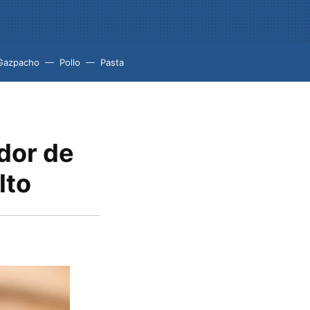
Gazpacho
Pollo
Pasta
dor de
lto