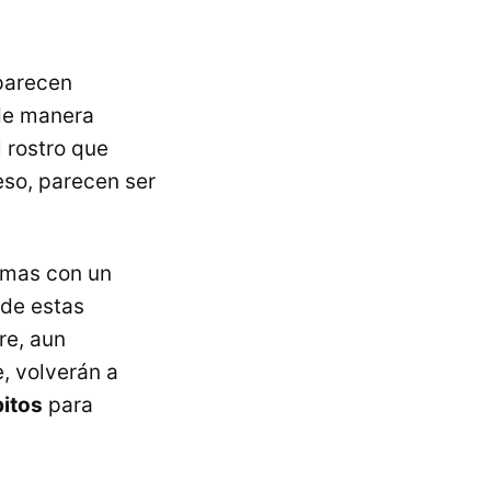
parecen
 de manera
 rostro que
eso, parecen ser
asmas con un
 de estas
re, aun
, volverán a
itos
para