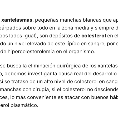
e
xantelasmas
, pequeñas manchas blancas que a
párpados sobre todo en la zona media y siempre
mbos lados igual), son depósitos de
colesterol
en el
do un nivel elevado de este lípído en sangre, por 
e de hipercolesterolemia en el organismo.
 se busca la eliminación quirúrgica de los xantel
o, debemos investigar la causa real del desarrollo
 se tratase de un alto nivel de colesterol en sang
manchas con cirugía, si el colesterol no desciende
ces, lo más conveniente es atacar con buenos
háb
terol plasmático.