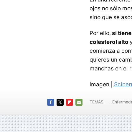
ojos no sólo mos
sino que se aso
Por ello,
si tien
colesterol alto
comienza a come
quieres un camb
manchas en el r
Imagen |
Sciner
TEMAS
Enfermed
FACEBOOK
TWITTER
FLIPBOARD
E-
MAIL