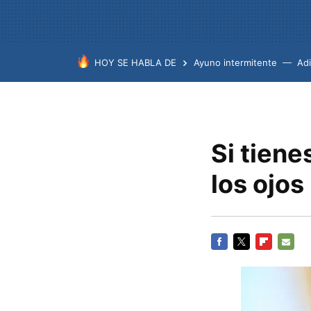
HOY SE HABLA DE
Ayuno intermitente
Ad
Si tien
los ojos
FACEBOOK
TWITTER
FLIPBOARD
E-
MAIL