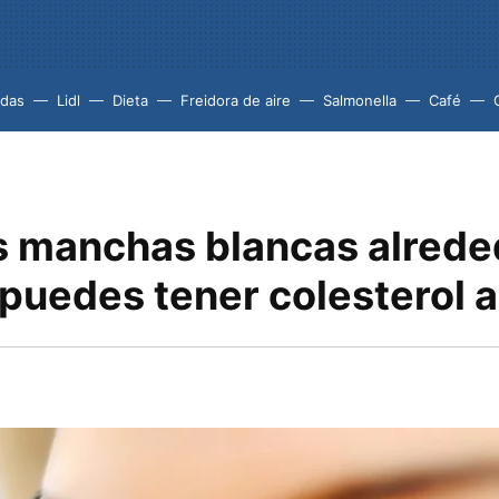
idas
Lidl
Dieta
Freidora de aire
Salmonella
Café
es manchas blancas alrede
 puedes tener colesterol a