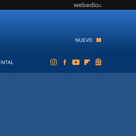
NUEVO
ENTAL
Instagram
Facebook
Youtube
Flipboard
googlenews