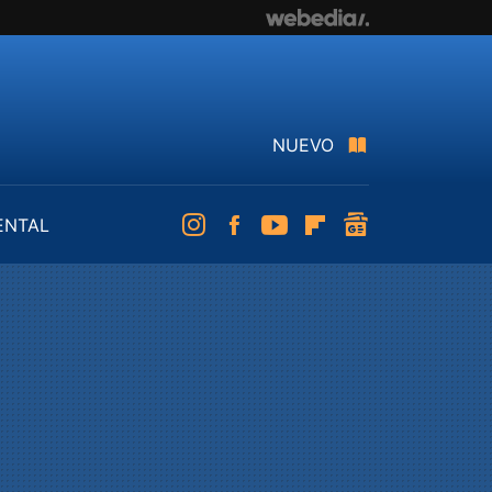
NUEVO
ENTAL
Instagram
Facebook
Youtube
Flipboard
googlenews