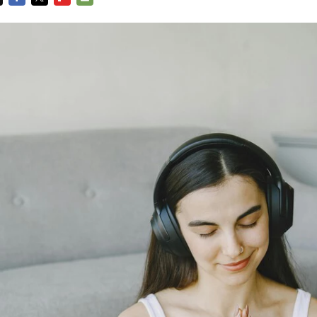
FACEBOOK
TWITTER
FLIPBOARD
E-
MAIL