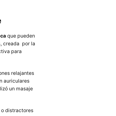
e
aca
que pueden
, creada por la
tiva para
ones relajantes
n auriculares
lizó un masaje
 o distractores