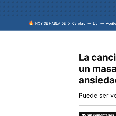
HOY SE HABLA DE
Cerebro
Lidl
Aceit
La canc
un masaj
ansieda
Puede ser ve
Sin comentarios