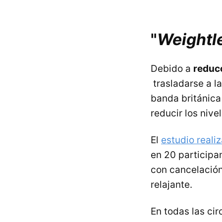
"
Weightl
Debido a
reducc
trasladarse a la
banda británica
reducir los nive
El
estudio reali
en 20 participa
con cancelación
relajante.
En todas las ci