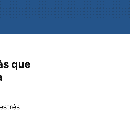
ás que
a
estrés