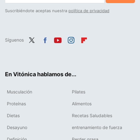
Suscribiéndote aceptas nuestra
política de privacidad
Síguenos
Twit
Fac
You
Inst
Flip
ter
ebo
tub
agr
boa
ok
e
am
rd
En Vitónica hablamos de...
Musculación
Pilates
Proteínas
Alimentos
Dietas
Recetas Saludables
Desayuno
entrenamiento de fuerza
Definición
Perder grasa