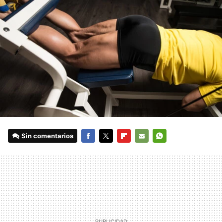
Sin comentarios
FACEBOOK
TWITTER
FLIPBOARD
E-
WHATSAPP
MAIL