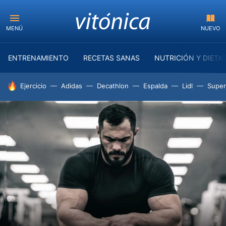
MENÚ
NUEVO
ENTRENAMIENTO
RECETAS SANAS
NUTRICIÓN Y DIETA
HOY SE HABLA DE
Ejercicio
Adidas
Decathlon
Espalda
Lidl
Supe