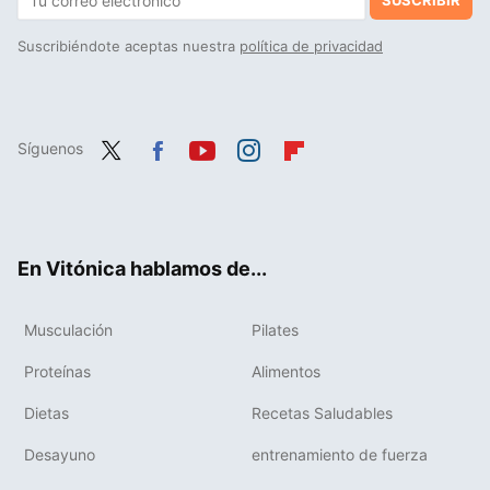
SUSCRIBIR
Suscribiéndote aceptas nuestra
política de privacidad
Síguenos
Twit
Fac
You
Inst
Flip
ter
ebo
tub
agr
boa
ok
e
am
rd
En Vitónica hablamos de...
Musculación
Pilates
Proteínas
Alimentos
Dietas
Recetas Saludables
Desayuno
entrenamiento de fuerza