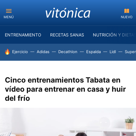
MENÚ
NUEVO
ENTRENAMIENTO
RECETAS SANAS
NUTRICIÓN Y DIETA
HOY SE HABLA DE
Ejercicio
Adidas
Decathlon
Espalda
Lidl
Supe
Cinco entrenamientos Tabata en
vídeo para entrenar en casa y huir
del frío