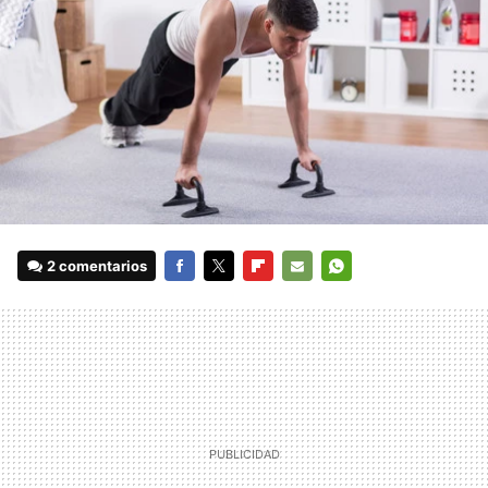
2 comentarios
FACEBOOK
TWITTER
FLIPBOARD
E-
WHATSAPP
MAIL