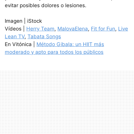
evitar posibles dolores o lesiones.
Imagen | iStock
Vídeos |
Herry Team
,
MalovaElena
,
Fit for Fun
,
Live
Lean TV
,
Tabata Songs
En Vitónica |
Método Gibala: un HIIT más
moderado y apto para todos los públicos