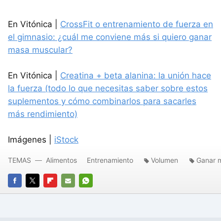
En Vitónica |
CrossFit o entrenamiento de fuerza en
el gimnasio: ¿cuál me conviene más si quiero ganar
masa muscular?
En Vitónica |
Creatina + beta alanina: la unión hace
la fuerza (todo lo que necesitas saber sobre estos
suplementos y cómo combinarlos para sacarles
más rendimiento)
Imágenes |
iStock
TEMAS
Alimentos
Entrenamiento
Volumen
Ganar 
FACEBOOK
TWITTER
FLIPBOARD
E-
WHATSAPP
MAIL