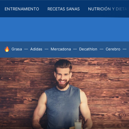
ENTRENAMIENTO
RECETAS SANAS
NUTRICIÓN Y DIETA
HOY SE HABLA DE
Grasa
Adidas
Mercadona
Decathlon
Cerebro