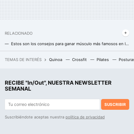
RELACIONADO
Estos son los consejos para ganar músculo más famosos en las redes sociales: te contamos cuáles funcionan realmente
Un estudio reciente revela la importancia de estirar el músculo al entrenar fuerza para ganar masa muscular
TEMAS DE INTERÉS
Quinoa
Crossfit
Pilates
Postura
La debacle demográfica en Europa, expuesta en este mapa con un invitado engañoso: Mónaco
RECIBE "In/Out", NUESTRA NEWSLETTER
SEMANAL
SUSCRIBIR
Suscribiéndote aceptas nuestra
política de privacidad