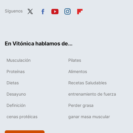
Síguenos
Twit
Fac
You
Inst
Flip
ter
ebo
tub
agr
boa
ok
e
am
rd
En Vitónica hablamos de...
Musculación
Pilates
Proteínas
Alimentos
Dietas
Recetas Saludables
Desayuno
entrenamiento de fuerza
Definición
Perder grasa
cenas protéicas
ganar masa muscular