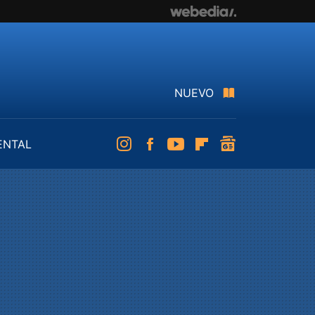
NUEVO
ENTAL
Instagram
Facebook
Youtube
Flipboard
googlenews