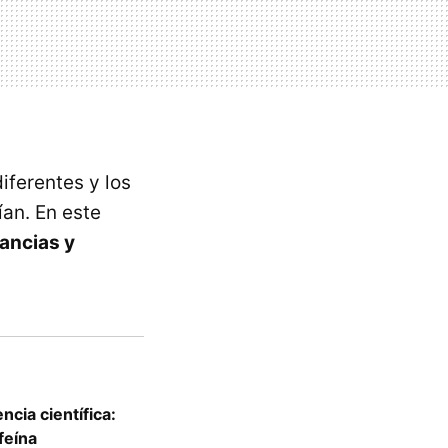
iferentes y los
ían. En este
ancias y
cia científica:
feína