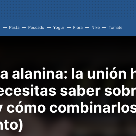
e
Pasta
Pescado
Yogur
Fibra
Nike
Tomate
a alanina: la unión 
ecesitas saber sob
 cómo combinarlos
nto)