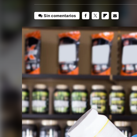
Sin comentarios
FACEBOOK
TWITTER
FLIPBOARD
E-
MAIL