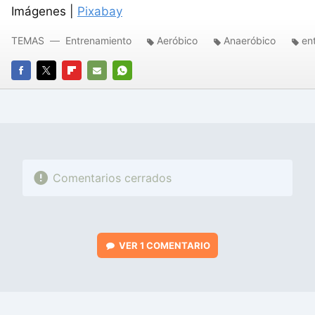
Imágenes |
Pixabay
TEMAS
Entrenamiento
Aeróbico
Anaeróbico
en
FACEBOOK
TWITTER
FLIPBOARD
E-
WHATSAPP
MAIL
Comentarios cerrados
VER
1 COMENTARIO