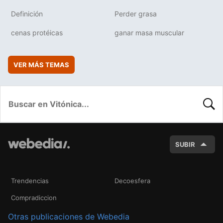
Definición
Perder grasa
cenas protéicas
ganar masa muscular
VER MÁS TEMAS
BUSC
SUBIR
Trendencias
Decoesfera
Compradiccion
Otras publicaciones de Webedia