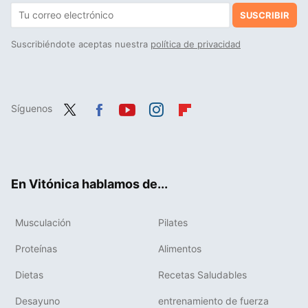
SUSCRIBIR
Suscribiéndote aceptas nuestra
política de privacidad
Síguenos
Twit
Fac
You
Inst
Flip
ter
ebo
tub
agr
boa
ok
e
am
rd
En Vitónica hablamos de...
Musculación
Pilates
Proteínas
Alimentos
Dietas
Recetas Saludables
Desayuno
entrenamiento de fuerza