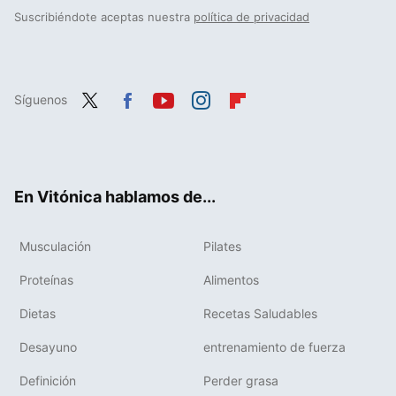
Suscribiéndote aceptas nuestra
política de privacidad
Síguenos
Twit
Fac
You
Inst
Flip
ter
ebo
tub
agr
boa
ok
e
am
rd
En Vitónica hablamos de...
Musculación
Pilates
Proteínas
Alimentos
Dietas
Recetas Saludables
Desayuno
entrenamiento de fuerza
Definición
Perder grasa