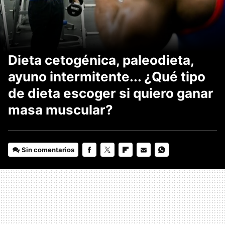
Dieta cetogénica, paleodieta,
ayuno intermitente... ¿Qué tipo
de dieta escoger si quiero ganar
masa muscular?
Sin comentarios
FACEBOOK
TWITTER
FLIPBOARD
E-
WHATSAPP
MAIL