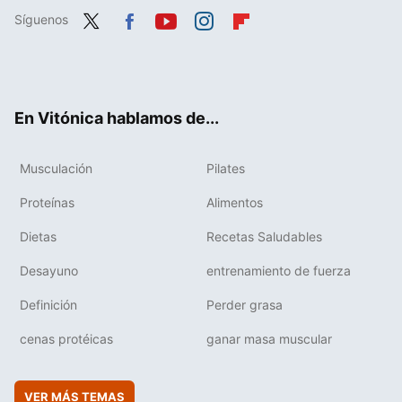
Síguenos
Twit
Fac
You
Inst
Flip
ter
ebo
tub
agr
boa
ok
e
am
rd
En Vitónica hablamos de...
Musculación
Pilates
Proteínas
Alimentos
Dietas
Recetas Saludables
Desayuno
entrenamiento de fuerza
Definición
Perder grasa
cenas protéicas
ganar masa muscular
VER MÁS TEMAS