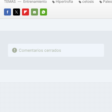
TEMAS
Entrenamiento
Hipertrofia
cetosis
Paleo
FACEBOOK
TWITTER
FLIPBOARD
E-
WHATSAPP
MAIL
Comentarios cerrados