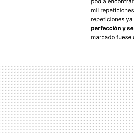
podía encontrar
mil repeticione
repeticiones ya
perfección y se
marcado fuese d