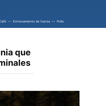
Café
Entrenamiento de fuerza
Pollo
enia que
ominales