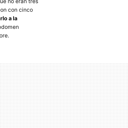
ue no eran tres
on con cinco
lo a la
abdomen
ore.