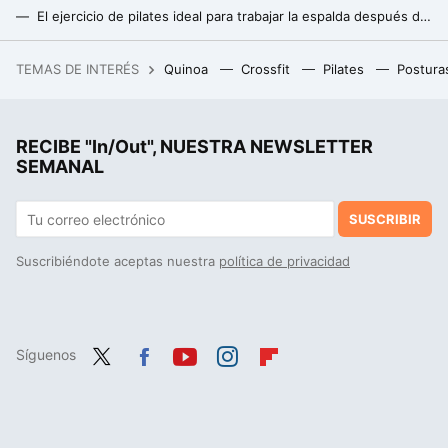
El ejercicio de pilates ideal para trabajar la espalda después de los 50
La postura de yoga ideal para fortalecer la espalda y aliviar dolores
TEMAS DE INTERÉS
Quinoa
Crossfit
Pilates
Postura
El recipiente de Lidl donde guardo las fresas y me duran frescas el doble de tiempo
Cómo ganar músculo después de los 50: claves para una musculatura fuerte y saludable
RECIBE "In/Out", NUESTRA NEWSLETTER
La postura de yoga perfecta para trabajar el abdomen en casa y lograr un six- pack soñado
SEMANAL
SUSCRIBIR
Suscribiéndote aceptas nuestra
política de privacidad
Síguenos
Twit
Fac
You
Inst
Flip
ter
ebo
tub
agr
boa