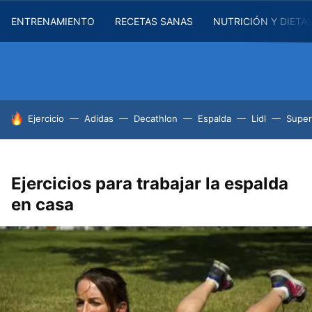
ENTRENAMIENTO
RECETAS SANAS
NUTRICIÓN Y DIETA
HOY SE HABLA DE
Ejercicio
Adidas
Decathlon
Espalda
Lidl
Supe
Ejercicios para trabajar la espalda
en casa