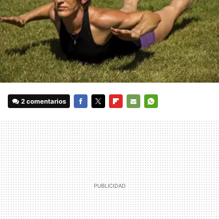
2 comentarios
FACEBOOK
TWITTER
FLIPBOARD
E-
WHATSAPP
MAIL