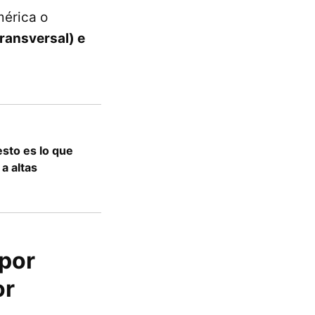
mérica o
ransversal) e
esto es lo que
a altas
 por
or