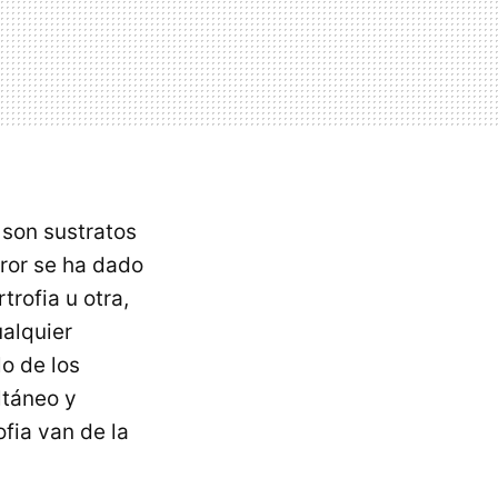
 son sustratos
rror se ha dado
trofia u otra,
alquier
lo de los
ltáneo y
fia van de la