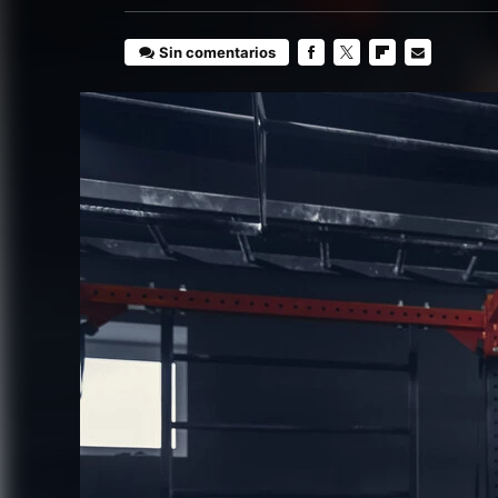
Sin comentarios
FACEBOOK
TWITTER
FLIPBOARD
E-
MAIL