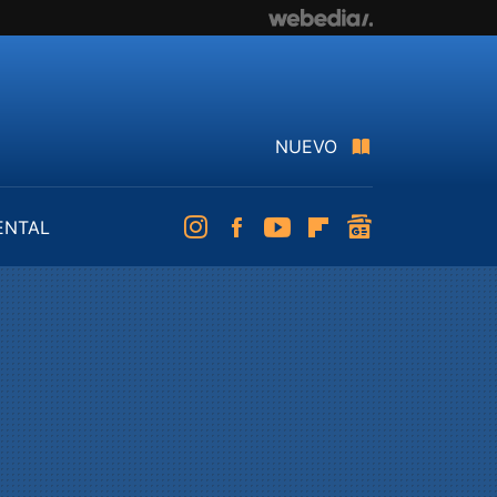
NUEVO
ENTAL
Instagram
Facebook
Youtube
Flipboard
googlenews