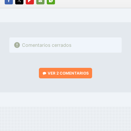
FACEBOOK
TWITTER
FLIPBOARD
E-
WHATSAPP
MAIL
Comentarios cerrados
VER
2 COMENTARIOS