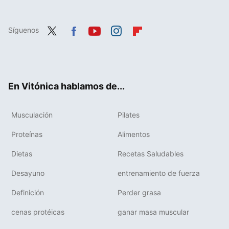
Síguenos
Twit
Fac
You
Inst
Flip
ter
ebo
tub
agr
boa
ok
e
am
rd
En Vitónica hablamos de...
Musculación
Pilates
Proteínas
Alimentos
Dietas
Recetas Saludables
Desayuno
entrenamiento de fuerza
Definición
Perder grasa
cenas protéicas
ganar masa muscular