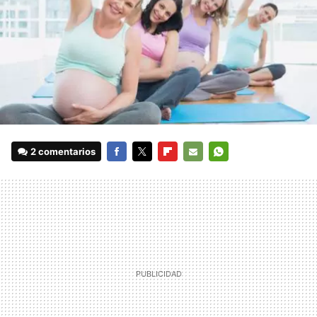
2 comentarios
FACEBOOK
TWITTER
FLIPBOARD
E-
WHATSAPP
MAIL