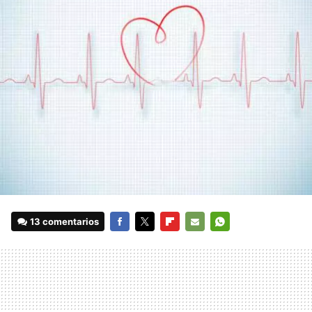
13 comentarios
FACEBOOK
TWITTER
FLIPBOARD
E-
WHATSAPP
MAIL