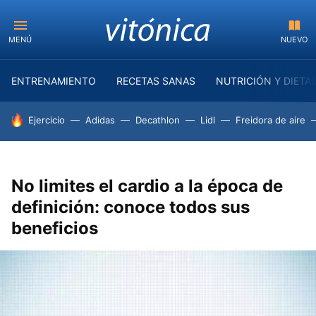
MENÚ
NUEVO
ENTRENAMIENTO
RECETAS SANAS
NUTRICIÓN Y DIETA
HOY SE HABLA DE
Ejercicio
Adidas
Decathlon
Lidl
Freidora de aire
No limites el cardio a la época de
definición: conoce todos sus
beneficios