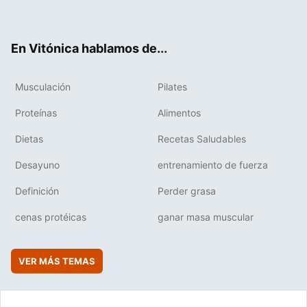
ter
ebo
tub
agr
boa
ok
e
am
rd
En Vitónica hablamos de...
Musculación
Pilates
Proteínas
Alimentos
Dietas
Recetas Saludables
Desayuno
entrenamiento de fuerza
Definición
Perder grasa
cenas protéicas
ganar masa muscular
VER MÁS TEMAS