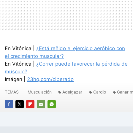
En Vitónica |
¿Está reñido el ejercicio aeróbico con
el crecimiento muscular?
En Vitónica |
¿Correr puede favorecer la pérdida de
músculo?
Imágen |
23hq.com/ciberado
TEMAS
Musculación
Adelgazar
Cardio
Ganar m
FACEBOOK
TWITTER
FLIPBOARD
E-
WHATSAPP
MAIL