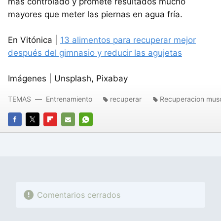
más controlado y promete resultados mucho
mayores que meter las piernas en agua fría.
En Vitónica |
13 alimentos para recuperar mejor
después del gimnasio y reducir las agujetas
Imágenes | Unsplash, Pixabay
TEMAS
Entrenamiento
recuperar
Recuperacion musc
FACEBOOK
TWITTER
FLIPBOARD
E-
WHATSAPP
MAIL
Comentarios cerrados