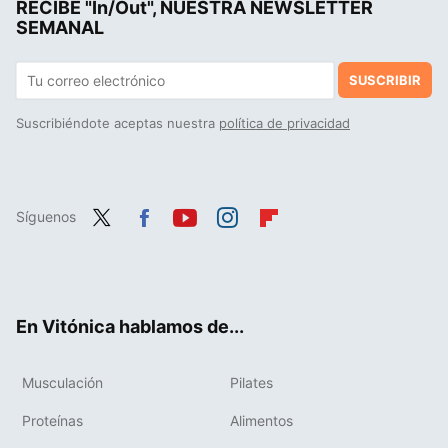
RECIBE "In/Out", NUESTRA NEWSLETTER
La postura de yoga perfecta para trabajar el abdomen en casa y lograr un six- pack soñado
SEMANAL
SUSCRIBIR
Suscribiéndote aceptas nuestra
política de privacidad
Síguenos
Twit
Fac
You
Inst
Flip
ter
ebo
tub
agr
boa
ok
e
am
rd
En Vitónica hablamos de...
Musculación
Pilates
Proteínas
Alimentos