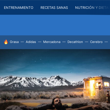
ENTRENAMIENTO
RECETAS SANAS
NUTRICIÓN Y DIETA
HOY SE HABLA DE
Grasa
Adidas
Mercadona
Decathlon
Cerebro