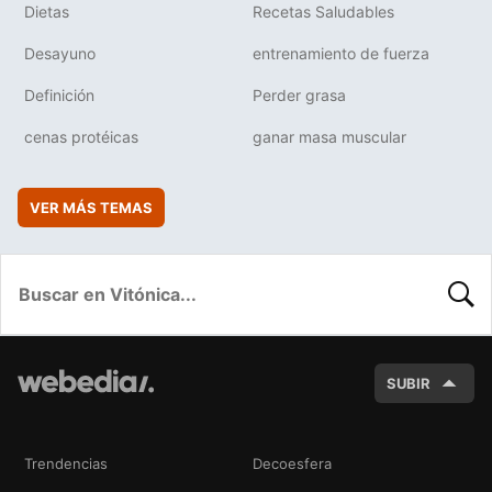
Dietas
Recetas Saludables
Desayuno
entrenamiento de fuerza
Definición
Perder grasa
cenas protéicas
ganar masa muscular
VER MÁS TEMAS
BUSC
SUBIR
Trendencias
Decoesfera