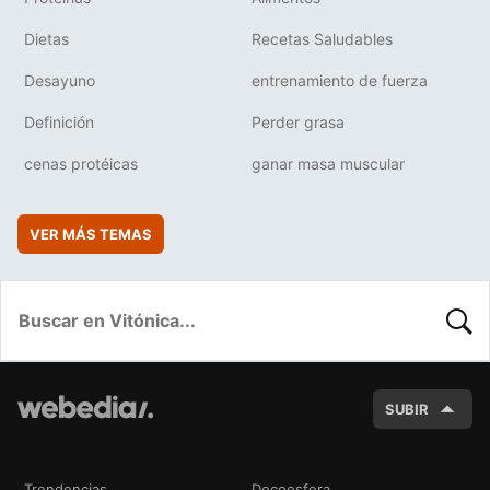
Dietas
Recetas Saludables
Desayuno
entrenamiento de fuerza
Definición
Perder grasa
cenas protéicas
ganar masa muscular
VER MÁS TEMAS
BUSC
SUBIR
Trendencias
Decoesfera