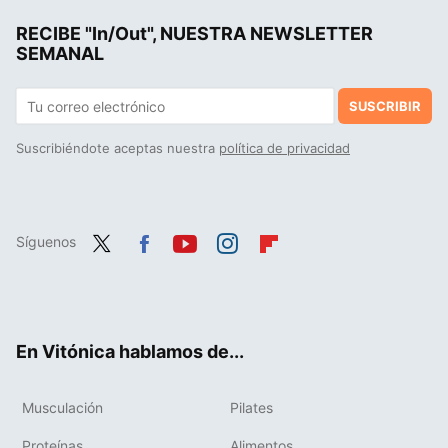
RECIBE "In/Out", NUESTRA NEWSLETTER
Cómo ganar músculo después de los 50: claves para una musculatura fuerte y saludable
SEMANAL
SUSCRIBIR
Suscribiéndote aceptas nuestra
política de privacidad
Síguenos
Twit
Fac
You
Inst
Flip
ter
ebo
tub
agr
boa
ok
e
am
rd
En Vitónica hablamos de...
Musculación
Pilates
Proteínas
Alimentos