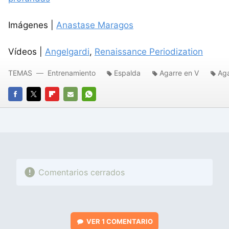
Imágenes |
Anastase Maragos
Vídeos |
Angelgardi
,
Renaissance Periodization
TEMAS
Entrenamiento
Espalda
Agarre en V
Aga
FACEBOOK
TWITTER
FLIPBOARD
E-
WHATSAPP
MAIL
Comentarios cerrados
VER
1 COMENTARIO