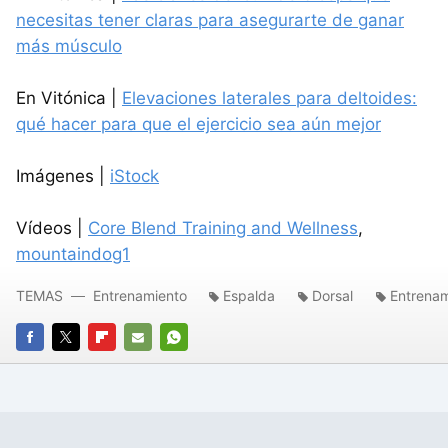
necesitas tener claras para asegurarte de ganar
más músculo
En Vitónica |
Elevaciones laterales para deltoides:
qué hacer para que el ejercicio sea aún mejor
Imágenes |
iStock
Vídeos |
Core Blend Training and Wellness
,
mountaindog1
TEMAS
Entrenamiento
Espalda
Dorsal
Entrenam
FACEBOOK
TWITTER
FLIPBOARD
E-
WHATSAPP
MAIL