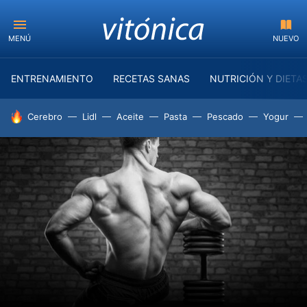
MENÚ
NUEVO
ENTRENAMIENTO
RECETAS SANAS
NUTRICIÓN Y DIETA
HOY SE HABLA DE
Cerebro
Lidl
Aceite
Pasta
Pescado
Yogur