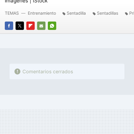
Imágenes | iStock
TEMAS
Entrenamiento
Sentadilla
Sentadillas
Pr
FACEBOOK
TWITTER
FLIPBOARD
E-
WHATSAPP
MAIL
Comentarios cerrados