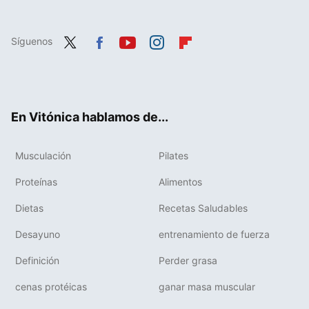
Síguenos
Twit
Fac
You
Inst
Flip
ter
ebo
tub
agr
boa
ok
e
am
rd
En Vitónica hablamos de...
Musculación
Pilates
Proteínas
Alimentos
Dietas
Recetas Saludables
Desayuno
entrenamiento de fuerza
Definición
Perder grasa
cenas protéicas
ganar masa muscular