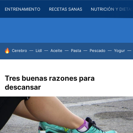
ENTRENAMIENTO
RECETAS SANAS
NUTRICIÓN Y DIETA
HOY SE HABLA DE
Cerebro
Lidl
Aceite
Pasta
Pescado
Yogur
Tres buenas razones para
descansar