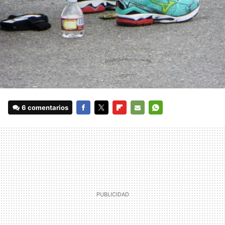
6 comentarios
FACEBOOK
TWITTER
FLIPBOARD
E-
WHATSAPP
MAIL