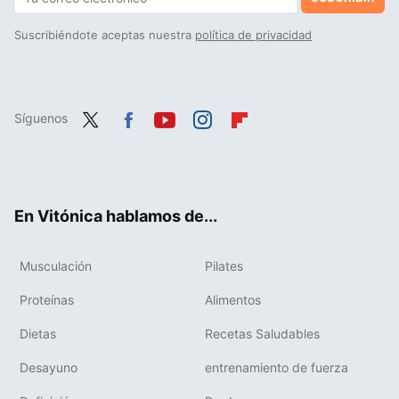
Suscribiéndote aceptas nuestra
política de privacidad
Síguenos
Twit
Fac
You
Inst
Flip
ter
ebo
tub
agr
boa
ok
e
am
rd
En Vitónica hablamos de...
Musculación
Pilates
Proteínas
Alimentos
Dietas
Recetas Saludables
Desayuno
entrenamiento de fuerza