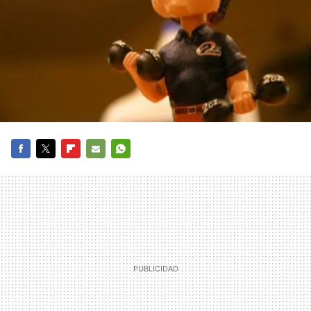
FACEBOOK
TWITTER
FLIPBOARD
E-
WHATSAPP
MAIL