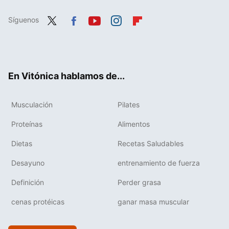
Síguenos
Twit
Fac
You
Inst
Flip
ter
ebo
tub
agr
boa
ok
e
am
rd
En Vitónica hablamos de...
Musculación
Pilates
Proteínas
Alimentos
Dietas
Recetas Saludables
Desayuno
entrenamiento de fuerza
Definición
Perder grasa
cenas protéicas
ganar masa muscular