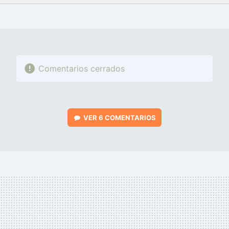
FACEBOOK
TWITTER
FLIPBOARD
E-
WHATSAPP
MAIL
Comentarios cerrados
VER
6 COMENTARIOS