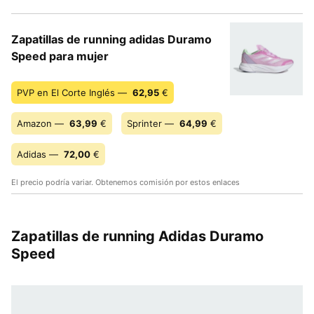
Zapatillas de running adidas Duramo
Speed para mujer
PVP en El Corte Inglés —
62,95
€
Amazon —
63,99
€
Sprinter —
64,99
€
Adidas —
72,00
€
El precio podría variar. Obtenemos comisión por estos enlaces
Zapatillas de running Adidas Duramo
Speed