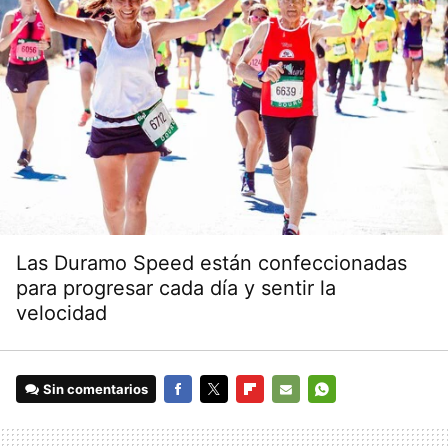
Las Duramo Speed están confeccionadas
para progresar cada día y sentir la
velocidad
Sin comentarios
FACEBOOK
TWITTER
FLIPBOARD
E-
WHATSAPP
MAIL