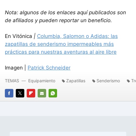
Nota: algunos de los enlaces aquí publicados son
de afiliados y pueden reportar un beneficio.
En Vitónica
|
Columbia, Salomon o Adidas: las
zapatillas de senderismo impermeables más
prácticas para nuestras aventuras al aire libre
Imagen |
Patrick Schneider
TEMAS
Equipamiento
Zapatillas
Senderismo
Tr
FACEBOOK
TWITTER
FLIPBOARD
E-
WHATSAPP
MAIL