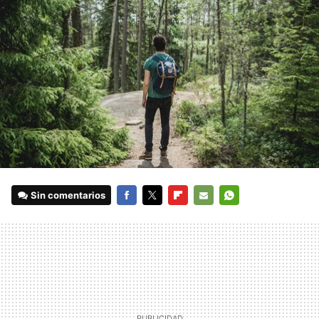
Sin comentarios
FACEBOOK
TWITTER
FLIPBOARD
E-
WHATSAPP
MAIL