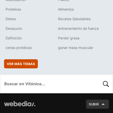
Proteínas
Alimentos
Dietas
Recetas Saludables
Desayuno
entrenamiento de fuerza
Definición
Perder grasa
cenas protéicas
ganar masa muscular
VER MÁS TEMAS
BUSC
SUBIR