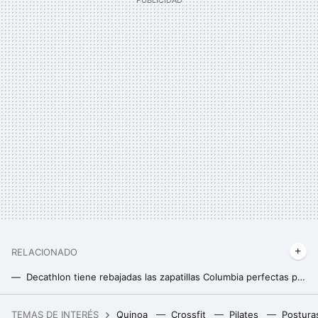
RELACIONADO
Decathlon tiene rebajadas las zapatillas Columbia perfectas para hacer senderismo: son impermeables, resistentes y ligeras
He fichado en Decathlon las zapatillas de montaña Salomon ideales para hacer senderismo este otoño: impermeables y con descuento
TEMAS DE INTERÉS
Quinoa
Crossfit
Pilates
Postura