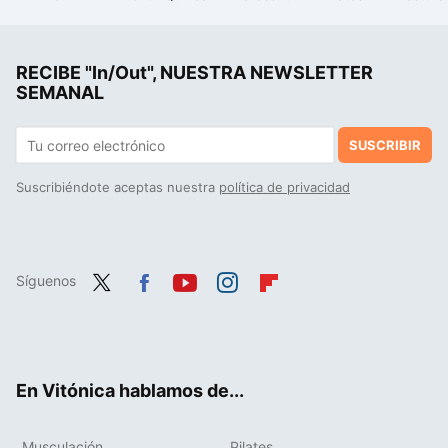
La debacle demográfica en Europa, expuesta en este mapa con un invitado engañoso: Mónaco
Decathlon tiene a mitad de precio la chaqueta impermeable ideal para realizar senderismo sin que el clima te detenga
RECIBE "In/Out", NUESTRA NEWSLETTER
Decathlon tiene por menos de 30 euros la chaqueta Columbia para salir a entrenar los días de frío y lluvia
SEMANAL
SUSCRIBIR
Suscribiéndote aceptas nuestra
política de privacidad
Síguenos
Twit
Fac
You
Inst
Flip
ter
ebo
tub
agr
boa
ok
e
am
rd
En Vitónica hablamos de...
Musculación
Pilates