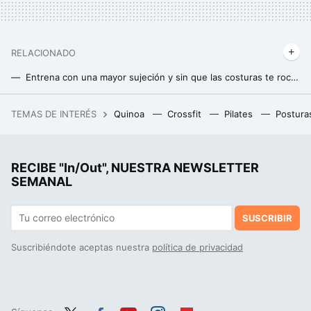
RELACIONADO
Entrena con una mayor sujeción y sin que las costuras te rocen con el sujetador deportivo de Lidl
La chaqueta impermeable de Decathlon con la que tendrás un búnker contra el frío, la lluvia y la nieve
TEMAS DE INTERÉS
Quinoa
Crossfit
Pilates
Postura
Ni Converse, ni Nike: por fin fichamos las Adidas Gazelle en rebajas en su tienda oficial para que derroches estilo
RECIBE "In/Out", NUESTRA NEWSLETTER
SEMANAL
SUSCRIBIR
Suscribiéndote aceptas nuestra
política de privacidad