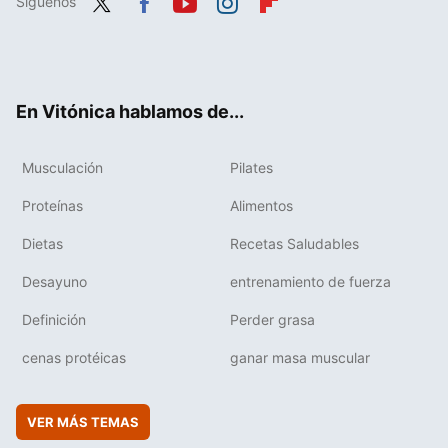
Síguenos
Twit
Fac
You
Inst
Flip
ter
ebo
tub
agr
boa
ok
e
am
rd
En Vitónica hablamos de...
Musculación
Pilates
Proteínas
Alimentos
Dietas
Recetas Saludables
Desayuno
entrenamiento de fuerza
Definición
Perder grasa
cenas protéicas
ganar masa muscular
VER MÁS TEMAS