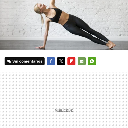
Sin comentarios
FACEBOOK
TWITTER
FLIPBOARD
E-
WHATSAPP
MAIL