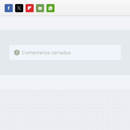
FACEBOOK
TWITTER
FLIPBOARD
E-
WHATSAPP
MAIL
Comentarios cerrados