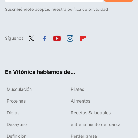
Suscribiéndote aceptas nuestra
política de privacidad
Síguenos
Twit
Fac
You
Inst
Flip
ter
ebo
tub
agr
boa
ok
e
am
rd
En Vitónica hablamos de...
Musculación
Pilates
Proteínas
Alimentos
Dietas
Recetas Saludables
Desayuno
entrenamiento de fuerza
Definición
Perder grasa