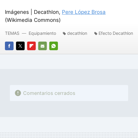
Imágenes | Decathlon,
Pere López Brosa
(Wikimedia Commons)
TEMAS
Equipamiento
decathlon
Efecto Decathlon
FACEBOOK
TWITTER
FLIPBOARD
E-
WHATSAPP
MAIL
Comentarios cerrados