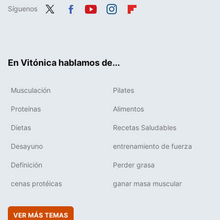
Síguenos
Twit
Fac
You
Inst
Flip
ter
ebo
tub
agr
boa
ok
e
am
rd
En Vitónica hablamos de...
Musculación
Pilates
Proteínas
Alimentos
Dietas
Recetas Saludables
Desayuno
entrenamiento de fuerza
Definición
Perder grasa
cenas protéicas
ganar masa muscular
VER MÁS TEMAS