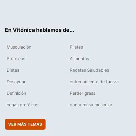
Twit
Fac
You
Inst
Flip
ter
ebo
tub
agr
boa
ok
e
am
rd
En Vitónica hablamos de...
Musculación
Pilates
Proteínas
Alimentos
Dietas
Recetas Saludables
Desayuno
entrenamiento de fuerza
Definición
Perder grasa
cenas protéicas
ganar masa muscular
VER MÁS TEMAS