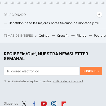
RELACIONADO
Decathlon tiene las mejores botas Salomon de montaña y trekking para los expertos en senderismo
Lidl tiene el banco de pesas multifunción perfecto para montar tu gimnasio en casa y entrenar todo el cuerpo
TEMAS DE INTERÉS
Quinoa
Crossfit
Pilates
Postura
MediaMarkt vuelve a lanzar una de las mejores ofertas en estos auriculares Sony, y se quedan por menos de 300 euros
RECIBE "In/Out", NUESTRA NEWSLETTER
SEMANAL
SUSCRIBIR
Suscribiéndote aceptas nuestra
política de privacidad
Síguenos