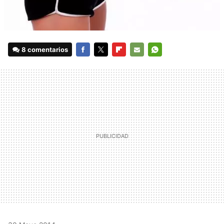
8 comentarios
FACEBOOK
TWITTER
FLIPBOARD
E-
WHATSAPP
MAIL