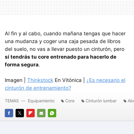
Al fin y al cabo, cuando mañana tengas que hacer
una mudanza y coger una caja pesada de libros
del suelo, no vas a llevar puesto un cinturón, pero
sí tendrás tu core entrenado para hacerlo de
forma segura
.
Imagen |
Thinkstock
En Vitónica |
¿Es necesario el
cinturón de entrenamiento?
TEMAS
Equipamiento
Core
Cinturón lumbar
Ab
FACEBOOK
TWITTER
FLIPBOARD
E-
WHATSAPP
MAIL