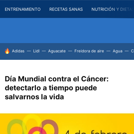
ENTRENAMIENTO
RECETAS SANAS
NUTRICIÓN Y DIETA
HOY SE HABLA DE
Adidas
Lidl
Aguacate
Freidora de aire
Agua
C
Día Mundial contra el Cáncer:
detectarlo a tiempo puede
salvarnos la vida