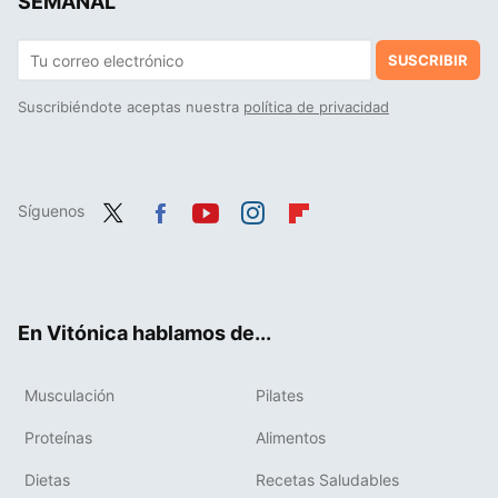
SEMANAL
SUSCRIBIR
Suscribiéndote aceptas nuestra
política de privacidad
Síguenos
Twit
Fac
You
Inst
Flip
ter
ebo
tub
agr
boa
ok
e
am
rd
En Vitónica hablamos de...
Musculación
Pilates
Proteínas
Alimentos
Dietas
Recetas Saludables