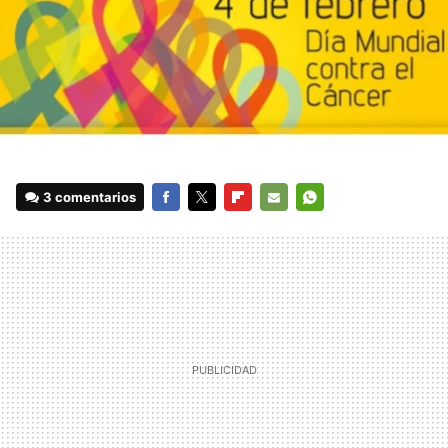
3 comentarios
FACEBOOK
TWITTER
FLIPBOARD
E-
WHATSAPP
MAIL