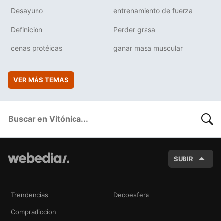
Desayuno
entrenamiento de fuerza
Definición
Perder grasa
cenas protéicas
ganar masa muscular
VER MÁS TEMAS
BUSC
SUBIR
Trendencias
Decoesfera
Compradiccion