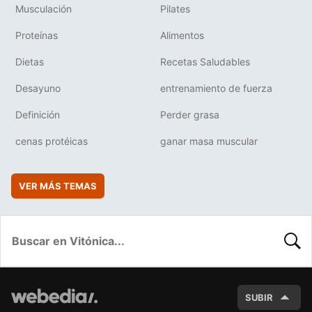
Musculación
Pilates
Proteínas
Alimentos
Dietas
Recetas Saludables
Desayuno
entrenamiento de fuerza
Definición
Perder grasa
cenas protéicas
ganar masa muscular
VER MÁS TEMAS
BUSC
SUBIR