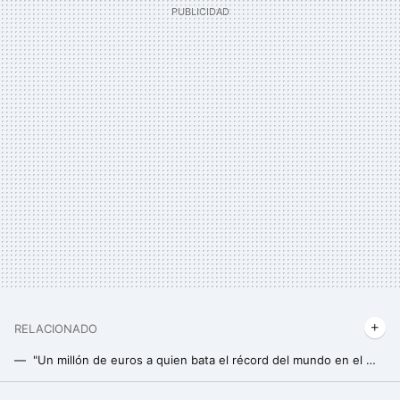
RELACIONADO
"Un millón de euros a quien bata el récord del mundo en el Maratón de Valencia": la promesa del dueño de Mercadona que tendrá que esperar un año más
"Me voy a poner como una moto": el reto exprés de Grison para conseguir la mejor versión de su cuerpo