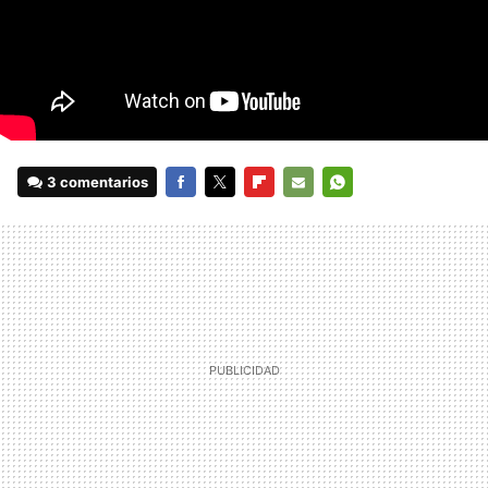
3 comentarios
FACEBOOK
TWITTER
FLIPBOARD
E-
WHATSAPP
MAIL