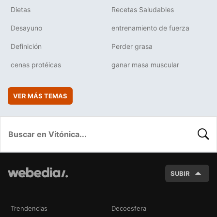
Dietas
Recetas Saludables
Desayuno
entrenamiento de fuerza
Definición
Perder grasa
cenas protéicas
ganar masa muscular
VER MÁS TEMAS
BUSC
SUBIR
Trendencias
Decoesfera