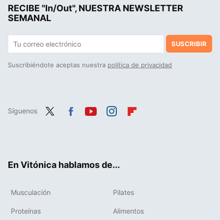
RECIBE "In/Out", NUESTRA NEWSLETTER
Puma Court Classy: las 'sneakers' que podrían destronar a Adidas en los looks de oficina
SEMANAL
SUSCRIBIR
Suscribiéndote aceptas nuestra
política de privacidad
Síguenos
Twit
Fac
You
Inst
Flip
ter
ebo
tub
agr
boa
ok
e
am
rd
En Vitónica hablamos de...
Musculación
Pilates
Proteínas
Alimentos