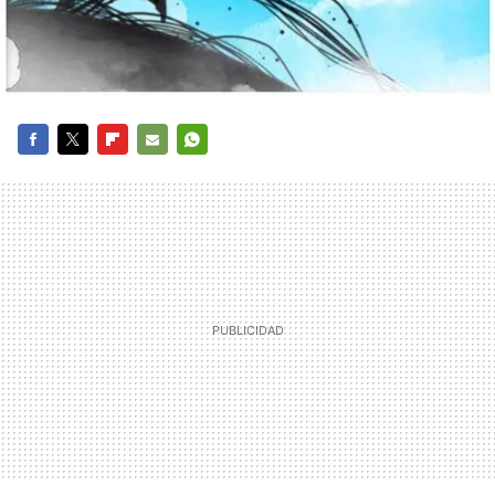
FACEBOOK
TWITTER
FLIPBOARD
E-
WHATSAPP
MAIL