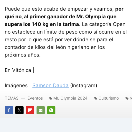
Puede que esto acabe de empezar y veamos,
por
qué no, al primer ganador de Mr. Olympia que
supera los 140 kg en la tarima
. La categoría Open
no establece un límite de peso como sí ocurre en el
resto por lo que está por ver dónde se para el
contador de kilos del león nigeriano en los
próximos años.
En Vitónica |
Imágenes |
Samson Dauda
(Instagram)
TEMAS
Eventos
Mr. Olympia 2024
Culturismo
r
FACEBOOK
TWITTER
FLIPBOARD
E-
WHATSAPP
MAIL