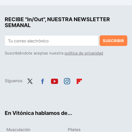
RECIBE "In/Out", NUESTRA NEWSLETTER
SEMANAL
SUSCRIBIR
Suscribiéndote aceptas nuestra
política de privacidad
Síguenos
Twit
Fac
You
Inst
Flip
ter
ebo
tub
agr
boa
ok
e
am
rd
En Vitónica hablamos de...
Musculación
Pilates