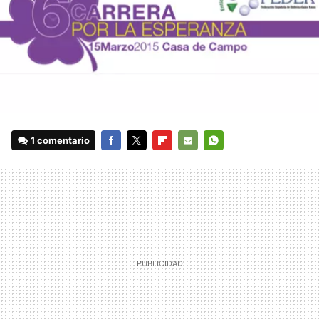
1 comentario
FACEBOOK
TWITTER
FLIPBOARD
E-
WHATSAPP
MAIL