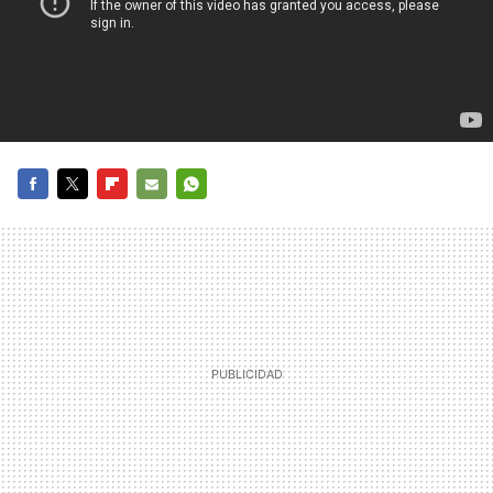
FACEBOOK
TWITTER
FLIPBOARD
E-
WHATSAPP
MAIL