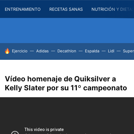
ENTRENAMIENTO
RECETAS SANAS
NUTRICIÓN Y DIETA
HOY SE HABLA DE
Ejercicio
Adidas
Decathlon
Espalda
Lidl
Supe
Vídeo homenaje de Quiksilver a
Kelly Slater por su 11º campeonato