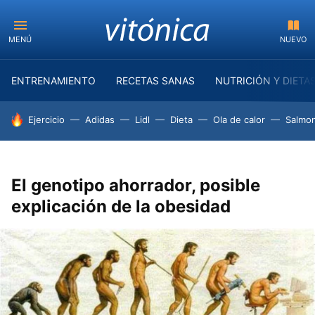
MENÚ
NUEVO
ENTRENAMIENTO
RECETAS SANAS
NUTRICIÓN Y DIETA
HOY SE HABLA DE
Ejercicio
Adidas
Lidl
Dieta
Ola de calor
Salmon
El genotipo ahorrador, posible
explicación de la obesidad