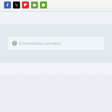
FACEBOOK
TWITTER
FLIPBOARD
E-
WHATSAPP
MAIL
Comentarios cerrados