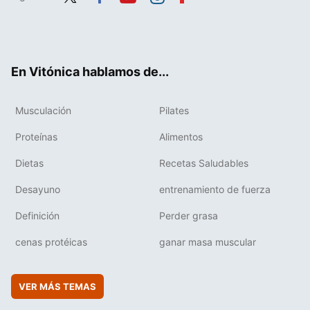
Twit
Fac
You
Inst
Flip
ter
ebo
tub
agr
boa
ok
e
am
rd
En Vitónica hablamos de...
Musculación
Pilates
Proteínas
Alimentos
Dietas
Recetas Saludables
Desayuno
entrenamiento de fuerza
Definición
Perder grasa
cenas protéicas
ganar masa muscular
VER MÁS TEMAS