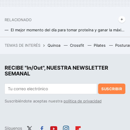
RELACIONADO
El mejor momento del día para tomar proteína y ganar la máxima masa muscular (y no es después de entrenar)
5 mitos de los batidos de proteínas que deberías dejar de creer
TEMAS DE INTERÉS
Quinoa
Crossfit
Pilates
Postura
El nuevo modelo de zapatillas Veja será el más visto en el barrio Salamanca. No tenemos pruebas, tampoco dudas
Este nuevo estudio sobre sedentarismo en Japón es clave para que no colapsen al llegar a los 100.000 centenarios
RECIBE "In/Out", NUESTRA NEWSLETTER
SEMANAL
SUSCRIBIR
Suscribiéndote aceptas nuestra
política de privacidad
Síguenos