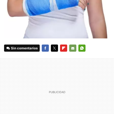
Sin comentarios
FACEBOOK
TWITTER
FLIPBOARD
E-
WHATSAPP
MAIL