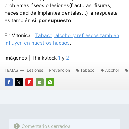
problemas óseos o lesiones(fracturas, fisuras,
necesidad de implantes dentales...) la respuesta
es también
sí, por supuesto
.
En Vitónica |
Tabaco, alcohol y refrescos también
influyen en nuestros huesos
.
Imágenes | Thinkstock
1
y
2
TEMAS
Lesiones
Prevención
Tabaco
Alcohol
FACEBOOK
TWITTER
FLIPBOARD
E-
WHATSAPP
MAIL
Comentarios cerrados