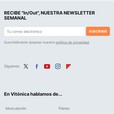
Agustina Uzcudun, nutricionista: "No congeles el pan sin antes saber esto"
RECIBE "In/Out", NUESTRA NEWSLETTER
Marcos Vázquez, experto en fitness: "las personas altas tienden a vivir menos que las bajas"
SEMANAL
SUSCRIBIR
Suscribiéndote aceptas nuestra
política de privacidad
Síguenos
Twit
Fac
You
Inst
Flip
ter
ebo
tub
agr
boa
ok
e
am
rd
En Vitónica hablamos de...
Musculación
Pilates