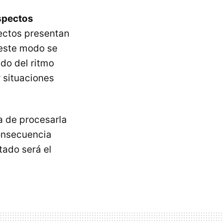
aspectos
pectos presentan
 este modo se
ido del ritmo
 situaciones
a de procesarla
consecuencia
tado será el