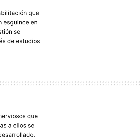
bilitación que
un esguince en
stión se
és de estudios
nerviosos que
as a ellos se
desarrollado.