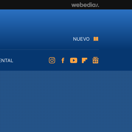
NUEVO
ENTAL
Instagram
Facebook
Youtube
Flipboard
googlenews