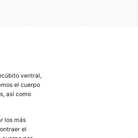
cúbito ventral,
remos el cuerpo
s, así como
ar los más
ntraer el