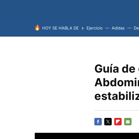
HOY SE HABLA DE
Ejercicio
Adidas
De
Guía de
Abdomin
estabili
FACEBOOK
TWITTER
FLIPBOARD
E-
MAIL