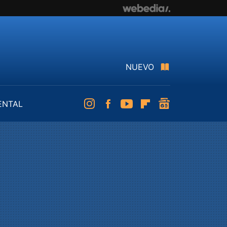
NUEVO
ENTAL
Instagram
Facebook
Youtube
Flipboard
googlenews