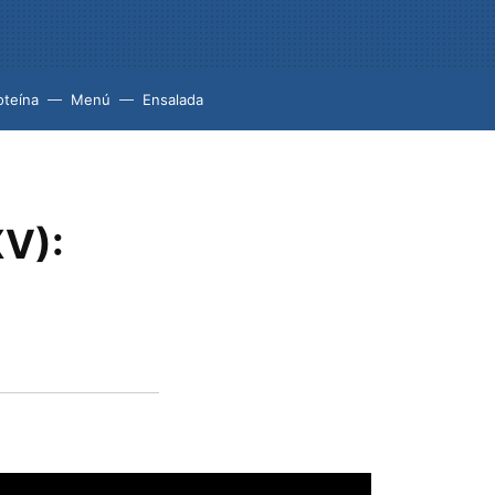
oteína
Menú
Ensalada
XV):