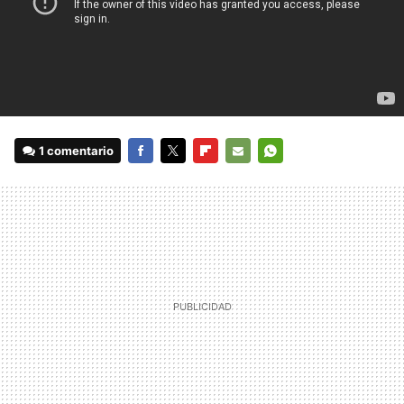
1 comentario
FACEBOOK
TWITTER
FLIPBOARD
E-
WHATSAPP
MAIL