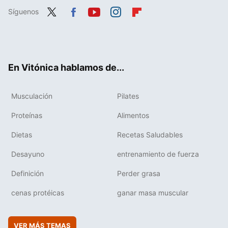
Síguenos
Twit
Fac
You
Inst
Flip
ter
ebo
tub
agr
boa
ok
e
am
rd
En Vitónica hablamos de...
Musculación
Pilates
Proteínas
Alimentos
Dietas
Recetas Saludables
Desayuno
entrenamiento de fuerza
Definición
Perder grasa
cenas protéicas
ganar masa muscular
VER MÁS TEMAS