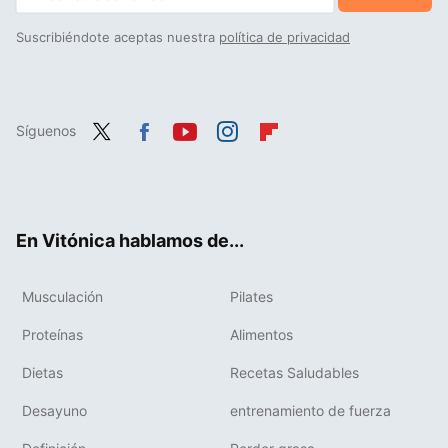
Suscribiéndote aceptas nuestra
política de privacidad
Síguenos
Twit
Fac
You
Inst
Flip
ter
ebo
tub
agr
boa
ok
e
am
rd
En Vitónica hablamos de...
Musculación
Pilates
Proteínas
Alimentos
Dietas
Recetas Saludables
Desayuno
entrenamiento de fuerza