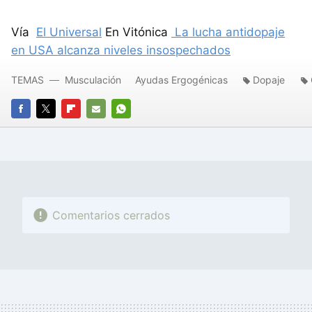
Vía
El Universal
En Vitónica
La lucha antidopaje
en USA alcanza niveles insospechados
TEMAS
Musculación
Ayudas Ergogénicas
Dopaje
FACEBOOK
TWITTER
FLIPBOARD
E-
WHATSAPP
MAIL
Comentarios cerrados