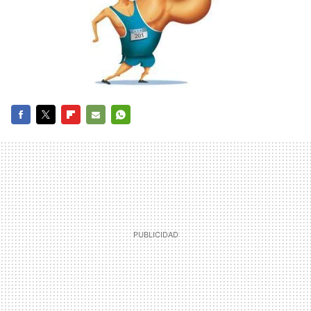
FACEBOOK
TWITTER
FLIPBOARD
E-
WHATSAPP
MAIL