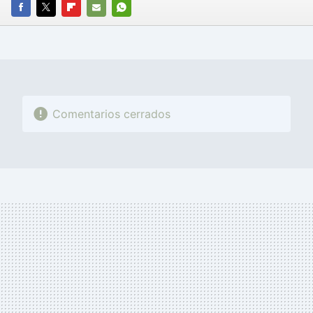
FACEBOOK
TWITTER
FLIPBOARD
E-
WHATSAPP
MAIL
Comentarios cerrados