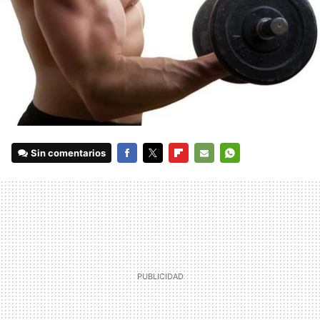
Sin comentarios
FACEBOOK
TWITTER
FLIPBOARD
E-
WHATSAPP
MAIL