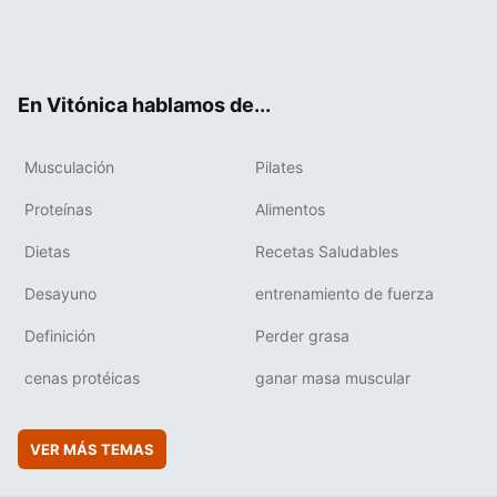
Twit
Fac
You
Inst
Flip
ter
ebo
tub
agr
boa
ok
e
am
rd
En Vitónica hablamos de...
Musculación
Pilates
Proteínas
Alimentos
Dietas
Recetas Saludables
Desayuno
entrenamiento de fuerza
Definición
Perder grasa
cenas protéicas
ganar masa muscular
VER MÁS TEMAS